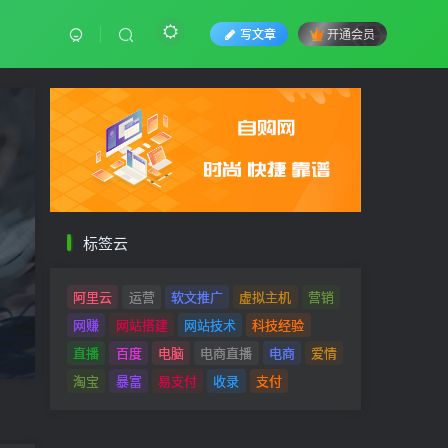
写文章
开通会员
标签云
阿里云
运营
软文推广
虚拟主机
营销
网赚
网站搭建
网站技术
科技经验
直播
百度
电脑
电商直播
电商
爱情
淘宝
暴富
易支付
收录
支付