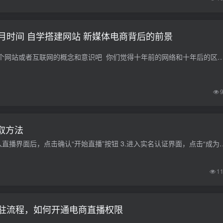
月时间 自学搭建网站 新媒体电商背后的前景
首先呢聊聊大家对一个网站或者互联网的概念和意识吧 你们觉得十年前的网络和十年后的区别有哪些 10年前2009年的时候 虽然我也是网络老手了 什么百度贴
取方法
1.打开陌陌APP找到直播菜单栏、点击“开始直播” 2.进入直播界面后，点击确认“开始直播”按钮 3.
1
驻流程，如何开通电商直播权限