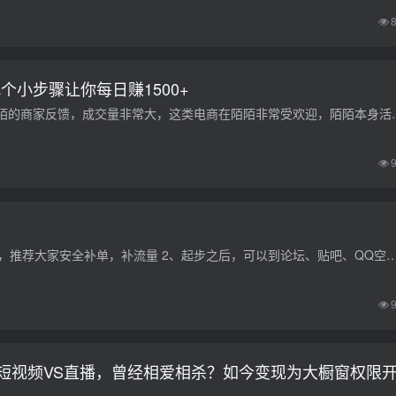
小步骤让你每日赚1500+
目前陌陌电商直播正如火如荼的进行，据第一批入驻陌陌的商家反馈，成交
一、推广 推广分为免费推广和付费推广 1、刚起步新店，推荐大家安全补单，补流量 2、起步之后，可以到论坛、贴吧、QQ空间、QQ群、淘宝论坛、淘宝群等地
短视频VS直播，曾经相爱相杀？如今变现为大橱窗权限