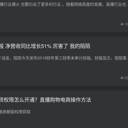
自从2016年开始的直播行业爆火 也繁衍出了更多的行业 。随着网络高度的发展，直播行业也慢慢转向
1
 净营收同比增长51% 厉害了 我的陌陌
北京时间12月6日上午消息，陌陌今天发布2018财年第三财季未审计财报。财
3
货权限怎么开通？直播购物电商操作方法
电商橱窗权限获取