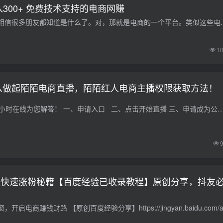
300+ 免费技术支持的电商网赚
新媒体电商，说起来也许没那么熟悉。但是聊到淘宝，相信很多朋友都知道
1
么做起陌陌电商直播，陌陌红人电商主播权限获取方法！
点击右侧在线客服24小时在线为您解答！ 一、申请入口 二、点击开始直播 三、申请成为公会主播 四、输入代码：88353081 五、确认电商直播公会
通快速涨粉秘籍【百度经验已收录教程】原创分享，抖友