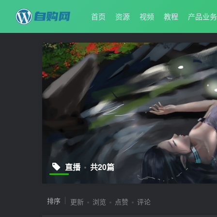
首页
资源
视频
教程
产品业
直播
共20篇
排序
更新
浏览
点赞
评论