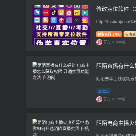
修改定位软件（3
付费商品
300
免费
￥
官方
5年前
陌陌直播有什么
默认
官方
7年前
陌陌电商主播火