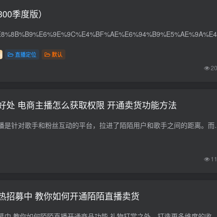
00季度版）
直播定位
默认
2
好处 电商主播怎么获取权限 开通卖货功能方法
陌陌去年上线现场直播是针对歌手和粉丝互动的平台，拉进了陌陌用户和歌
1
热招募中 教你如何开通陌陌直播卖货
陌陌直播电商火热招募中 教你如何陌陌直播开通商品功能 礼物打赏之外，打造更多维度的收益模式 权益及趋势： 零成本起步、高收益、海量流量扶持 让娱乐