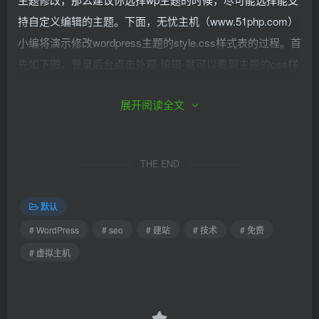
持自定义编辑的主题。下面，无忧主机（www.51php.com）
小编将演示修改wordpress主题的style.css样式表的过程。首
先如下图，登录后台点击外观-编辑-就可以看到主题的css样
式表了。
展开阅读全文
展开阅读全文
THE END
默认
# WordPress
# seo
# 建站
# 技术
# 免费
主题所有的样式都是写在style.css里面的，今天就以博客文
# 虚拟主机
章的字体大小为例做演示。大家都知道，wp的文章是不能修
改字体大小的，但是我们可以通过修改主题样式文件来达到
修改字体大小的目的。我们只需要在style.css中，找到font-