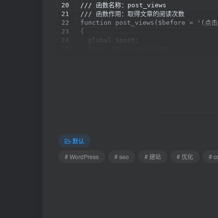
20

/// 函数名称：post_views

21

/// 函数作用：取得文章的阅读次数

22

function post_views($before = '(点击
23

{

24

  global $post;

25

  $post_ID = $post->ID;

26

  $views = (int)get_post_meta($post_
27

  if ($echo) echo $before, number_f
28

  else return $views;

}
2.在需要显示该统计次数的地方使用下面的代
阅读：<?php post_views(' ', ' 次')
默认
# WordPress
# seo
# 建站
# 优化
# 
获取浏览次数最多的文章
如果要获取上面的函数统计出来的浏览次数最多的文章，
的代码：