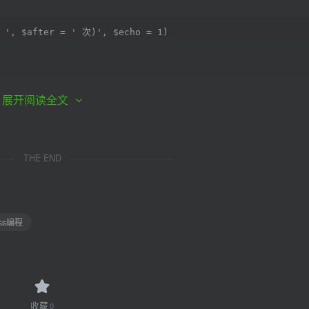
 ', $after = ' 次)', $echo = 1)

ID, 'views', true);

ormat($views), $after;

展开阅读全文
展开阅读全文
码调用：
THE END
; ?>
css编程
可以在 functions.php文件的最后一个 ?> 前面添加下
收藏
0