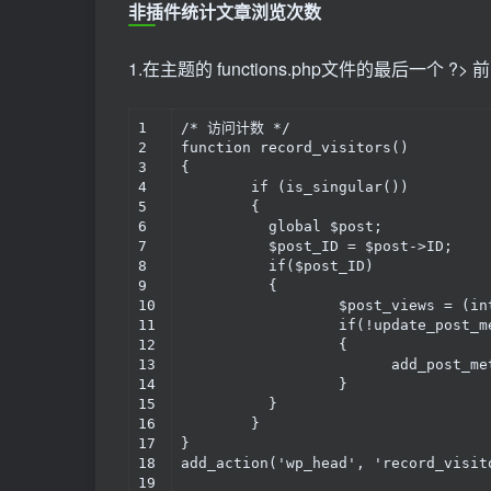
非插件统计文章浏览次数
1.在主题的 functions.php文件的最后一个 
1

/* 访问计数 */

2

function record_visitors()

3

{

4

	if (is_singular())

5

	{

6

	  global $post;

7

	  $post_ID = $post->ID;

8

	  if($post_ID)

9

	  {

10

		  $post_views = (int)get_post_meta($post_ID, 'views', true);

11

		  if(!update_post_meta($post_ID, 'views', ($post_views+1)))

12

		  {

13

			add_post_meta($post_ID, 'views', 1, true);

14

		  }

15

	  }

16

	}

17

}

18

add_action('wp_head', 'record_visito
19
