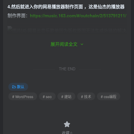
4.然后就进入你的网易播放器制作页面 ，这是仙杰的播放器
制作界面：
https://music.163.com/#/outchain/2/513791211/
展开阅读全文
展开阅读全文
5.按照提示在网站相应的位置镶入网易提供你的专属播放器
代码即可！效果展示如下：
THE END
默认
# WordPress
# seo
# 建站
# 技术
# css编程
相关CSS编程代码技术延伸：
http://cbxj.vip/516.html
收藏
0